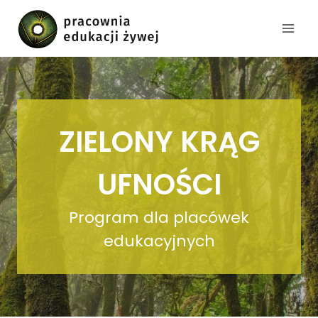
Przejdź
do
treści
ZIELONY KRĄG
UFNOŚCI
Program dla placówek
edukacyjnych